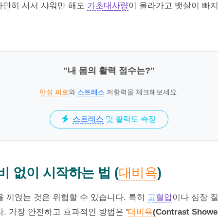
 가만히 서서 샤워만 해도
기초
대사
량
이 올라가고 뱃살이 빠지
"내 몸의 활력 점수는?"
만성 피로
와
스트레스
저항력을 체크해보세요.
스트레스
및 활력도 측정
비 없이 시작하는 법 (
대비욕
)
 끼얹는 것은 위험할 수 있습니다. 특히
고
혈압
이나 심장 
. 가장 안전하고 효과적인 방법은
'
대비욕
(Contrast Shower