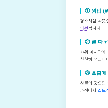
① 웜업 (W
평소처럼 따뜻한
이완
됩니다.
② 쿨 다운 
샤워 마지막에 
천천히 적십니
③ 호흡에
찬물이 닿으면 
과정에서
스트