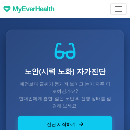
MyEverHealth
노안(시력 노화) 자가진단
예전보다 글씨가 뭉개져 보이고 눈이 자주 피
로하신가요?
현대인에게 흔한 '젊은 노안'의 진행 상태를 점
검해 보세요.
진단 시작하기