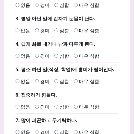
없음
경미
심함
매우 심함
3. 별일 아닌 일에 갑자기 눈물이 난다.
없음
경미
심함
매우 심함
4. 쉽게 화를 내거나 남과 다투게 된다.
없음
경미
심함
매우 심함
5. 평소 하던 일(직장, 학업)에 흥미가 떨어진다.
없음
경미
심함
매우 심함
6. 집중하기 힘들다.
없음
경미
심함
매우 심함
7. 많이 피곤하고 무기력하다.
없음
경미
심함
매우 심함