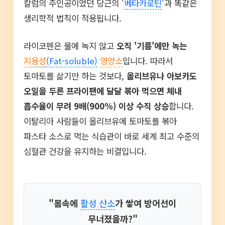
칼럼의 주인공이었던 당근의 '
베타카로틴
'과 똑같은
생리학적 법칙이 적용됩니다.
라이코펜은 물에 녹지 않고
오직 '기름'에만 녹는
지용성
(Fat-soluble)
영양소
입니다. 따라서
토마토를 삶기만 하는 것보다,
올리브유나 아보카도
오일을 두른 프라이팬에 달달 볶아 먹으면 체내
흡수율이 무려 9배(900%) 이상 수직 상승
합니다.
이탈리아 사람들이 올리브유에 토마토를 볶아
파스타 소스로 먹는 식습관이 바로 세계 최고 수준의
심혈관 건강을 유지하는 비결입니다.
"몸속에
활성 산소
가 쌓여 방어선이
무너졌을까?"