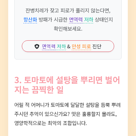
잔병치레가 잦고 피로가 풀리지 않는다면,
항산화
방패가 시급한
면역력
저하
상태인지
확인해보세요.
면역력
저하
&
만성 피로
진단
3. 토마토에 설탕을 뿌리면 벌어
지는 끔찍한 일
어릴 적 어머니가 토마토에 달달한 설탕을 듬뿍 뿌려
주시던 추억이 있으신가요? 맛은 훌륭할지 몰라도,
영양학적으로는 최악의 조합입니다.