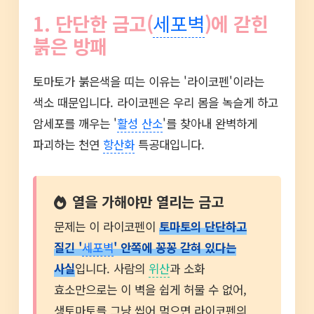
1. 단단한 금고(
세포벽
)에 갇힌
붉은 방패
토마토가 붉은색을 띠는 이유는 '라이코펜'이라는
색소 때문입니다. 라이코펜은 우리 몸을 녹슬게 하고
암세포를 깨우는 '
활성 산소
'를 찾아내 완벽하게
파괴하는 천연
항산화
특공대입니다.
열을 가해야만 열리는 금고
문제는 이 라이코펜이
토마토의 단단하고
질긴 '
세포벽
' 안쪽에 꽁꽁 갇혀 있다는
사실
입니다. 사람의
위산
과 소화
효소만으로는 이 벽을 쉽게 허물 수 없어,
생토마토를 그냥 씹어 먹으면 라이코펜의