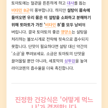
토마토에는 혈관을 튼튼하게 하고
대사
를 돕는
비타민
B군
이 풍부합니다. 하지만
설탕이 몸속에
들어오면 우리 몸은 이 설탕을 소화하고 분해하기
위해 토마토가 가진 '
비타민
B'를 모두 낭비
해
버립니다. 결국 토마토의 좋은
영양소
는 설탕을
처리하는 불쏘시개로 전락해 핏속으로 흡수되지
못합니다. 단맛이 필요하다면 설탕 대신 약간의
'소금'을 뿌려보세요. 소금은 토마토의 단맛을
끌어올릴 뿐만 아니라, 세포막의
삼투압
을 높여
라이코펜의 흡수율을 더욱 촉진합니다.
진정한 건강식은 '어떻게 먹느
냐'가 결정합니다