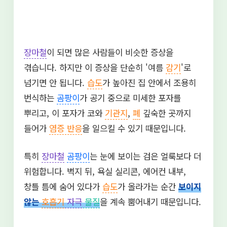
장마철
이 되면 많은 사람들이 비슷한 증상을
겪습니다. 하지만 이 증상을 단순히 '여름
감기
'로
넘기면 안 됩니다.
습도
가 높아진 집 안에서 조용히
번식하는
곰팡이
가 공기 중으로 미세한 포자를
뿌리고, 이 포자가 코와
기관지
,
폐
깊숙한 곳까지
들어가
염증 반응
을 일으킬 수 있기 때문입니다.
특히
장마철
곰팡이
는 눈에 보이는 검은 얼룩보다 더
위험합니다. 벽지 뒤, 욕실 실리콘, 에어컨 내부,
창틀 틈에 숨어 있다가
습도
가 올라가는 순간
보이지
않는
호흡기
자극
물질
을 계속 뿜어내기 때문입니다.