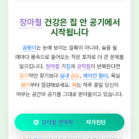
장마철
건강은 집 안 공기에서
시작됩니다
곰팡이
는 눈에 보이는 얼룩이 아니라, 숨을 쉴
때마다 몸속으로 들어오는 작은 포자로 더 큰 문제를
일으킵니다.
장마철
기
침
과
코막힘
이 반복된다면
감기
약만 찾기보다
실내
습도
,
에어컨 필터
, 욕실
환기
부터 점검해보세요.
폐
는 하루 종일 당신이
머무는 공간의 공기를 그대로 받아들이고 있습니다.
장마철
면역력
저하
자가진단