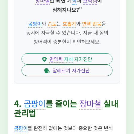
"
장마철
만 되면 기
침
과
코막힘
이
심해지나요?"
곰팡이
와
습도
는
호흡기
와
면역 반응
을
동시에 자극할 수 있습니다. 지금 내 몸의
방어력이 충분한지 확인해보세요.
면역력
저하
자가진단
알레르기
자가진단
4.
곰팡이
를 줄이는
장마철
실내
관리법
곰팡이
를 완전히 없애는 것보다 중요한 것은 번식