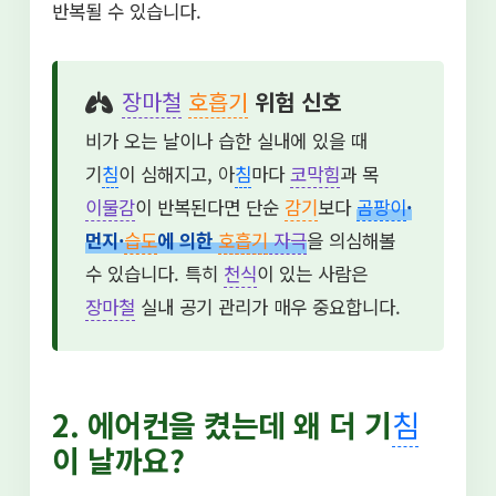
반복될 수 있습니다.
장마철
호흡기
위험 신호
비가 오는 날이나 습한 실내에 있을 때
기
침
이 심해지고, 아
침
마다
코막힘
과 목
이물감
이 반복된다면 단순
감기
보다
곰팡이
·
먼지·
습도
에 의한
호흡기
자극
을 의심해볼
수 있습니다. 특히
천식
이 있는 사람은
장마철
실내 공기 관리가 매우 중요합니다.
2. 에어컨을 켰는데 왜 더 기
침
이 날까요?