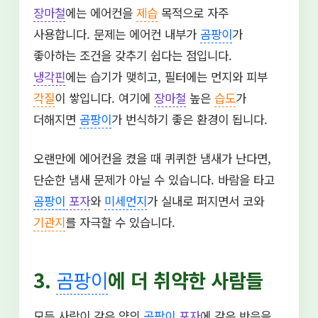
장마철
에는 에어컨을
제습
목적으로 자주
사용합니다. 문제는 에어컨 내부가
곰팡이
가
좋아하는 조건을 갖추기 쉽다는 점입니다.
냉각핀
에는 습기가 맺히고, 필터에는 먼지와 피부
각질
이 쌓입니다. 여기에
장마철
높은
습도
가
더해지면
곰팡이
가 번식하기 좋은 환경이 됩니다.
오랜만에 에어컨을 켰을 때 퀴퀴한 냄새가 난다면,
단순한 냄새 문제가 아닐 수 있습니다. 바람을 타고
곰팡이
포자
와
미세먼지
가 실내로 퍼지면서 코와
기관지
를 자극할 수 있습니다.
3.
곰팡이
에 더 취약한 사람들
모든 사람이 같은 양의
곰팡이
포자
에 같은 반응을