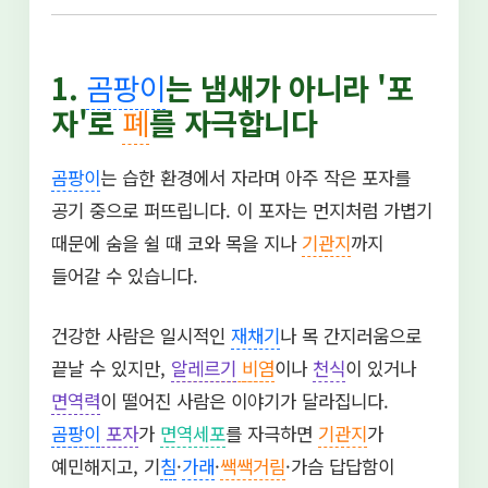
1.
곰팡이
는 냄새가 아니라 '포
자'로
폐
를 자극합니다
곰팡이
는 습한 환경에서 자라며 아주 작은 포자를
공기 중으로 퍼뜨립니다. 이 포자는 먼지처럼 가볍기
때문에 숨을 쉴 때 코와 목을 지나
기관지
까지
들어갈 수 있습니다.
건강한 사람은 일시적인
재채기
나 목 간지러움으로
끝날 수 있지만,
알레르기
비염
이나
천식
이 있거나
면역력
이 떨어진 사람은 이야기가 달라집니다.
곰팡이
포자
가
면역세포
를 자극하면
기관지
가
예민해지고, 기
침
·
가래
·
쌕쌕거림
·가슴 답답함이